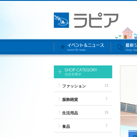
12
ファッション
7
服飾雑貨
15
生活用品
7
食品