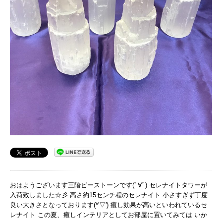
おはようございます三階ビーストーンです(ﾟ∀ﾟ) セレナイトタワーが
入荷致しました☆彡 高さ約15センチ程のセレナイト 小さすぎず丁度
良い大きさとなっております(*'▽') 癒し効果が高いといわれているセ
レナイト この夏、癒しインテリアとしてお部屋に置いてみては いか