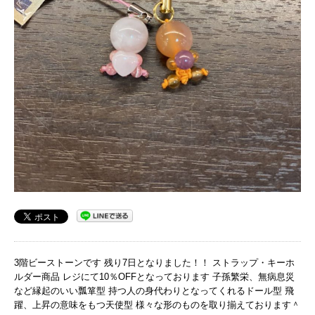
3階ビーストーンです 残り7日となりました！！ ストラップ・キーホ
ルダー商品 レジにて10％OFFとなっております 子孫繁栄、無病息災
など縁起のいい瓢箪型 持つ人の身代わりとなってくれるドール型 飛
躍、上昇の意味をもつ天使型 様々な形のものを取り揃えております＾