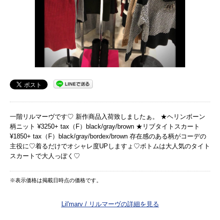
一階リルマーヴです♡ 新作商品入荷致しましたぁ。 ★ヘリンボーン
柄ニット ¥3250+ tax（F）black/gray/brown ★リブタイトスカート
¥1850+ tax（F）black/gray/bordex/brown 存在感のある柄がコーデの
主役に♡着るだけでオシャレ度UPしますょ♡ボトムは大人気のタイト
スカートで大人っぽく♡
※表示価格は掲載日時点の価格です。
Lil'marv / リルマーヴの詳細を見る