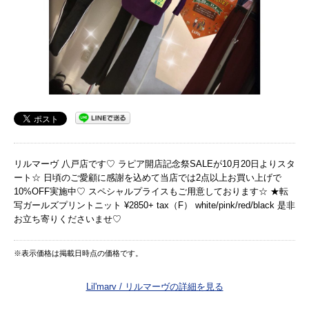
リルマーヴ 八戸店です♡ ラピア開店記念祭SALEが10月20日よりスタ
ート☆ 日頃のご愛顧に感謝を込めて当店では2点以上お買い上げで
10%OFF実施中♡ スペシャルプライスもご用意しております☆ ★転
写ガールズプリントニット ¥2850+ tax（F） white/pink/red/black 是非
お立ち寄りくださいませ♡
※表示価格は掲載日時点の価格です。
Lil'marv / リルマーヴの詳細を見る