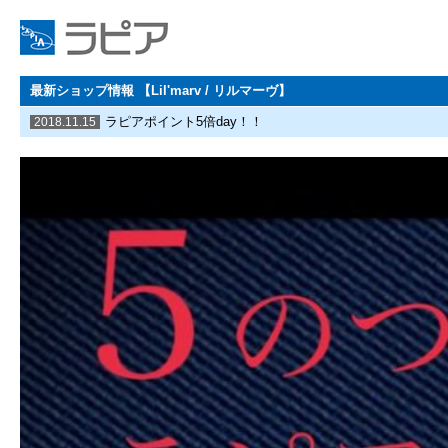
最新ショップ情報 【Lil'marv / リルマーヴ】
ラピアポイント5倍day！！
2018.11.15