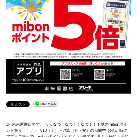
3F 未来屋書店です。 ＼＼なつ！なつ！！なつ！！！夏のmibonポイ
ント祭り！！／／ 7/13（土）～7/15（月・祝）の期間中 お会計時に
アプリご提示で、mibonポイントがなんと5倍です! 夏もお得に上手に