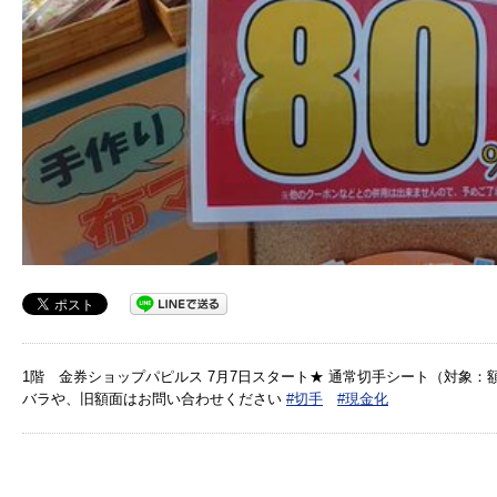
1階 金券ショップパピルス 7月7日スタート★ 通常切手シート（対象：額面6
バラや、旧額面はお問い合わせください
#切手
#現金化