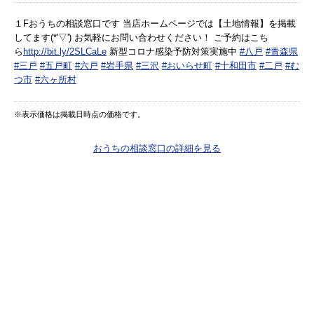
１Fおうちの相談窓口です 当店ホームページでは【土地情報】を掲載
してます(*'▽') お気軽にお問い合わせください！ ご予約はこち
ら
http://bit.ly/2SLCaLe
新型コロナ感染予防対策実施中
#八戸
#青森県
#三戸
#五戸町
#六戸
#岩手県
#三沢
#おいらせ町
#十和田市
#二戸
#む
つ市
#六ヶ所村
※表示価格は掲載日時点の価格です。
おうちの相談窓口の詳細を見る