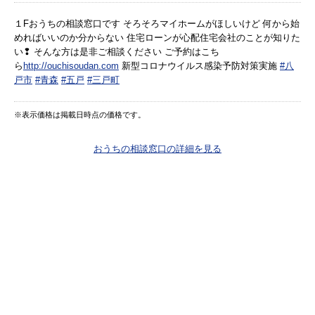
１Fおうちの相談窓口です そろそろマイホームがほしいけど 何から始
めればいいのか分からない 住宅ローンが心配住宅会社のことが知りた
い❢ そんな方は是非ご相談ください ご予約はこち
ら
http://ouchisoudan.com
新型コロナウイルス感染予防対策実施
#八
戸市
#青森
#五戸
#三戸町
※表示価格は掲載日時点の価格です。
おうちの相談窓口の詳細を見る