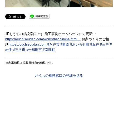
1Fおうちの相談窓口です 施工事例ホームページにて更新中
https://ouchisoudan.com/works/hachinohe.html…
お家づくりのご相
談
https://ouchisoudan.com
#八戸市
#青森
#おいらせ町
#五戸
#三戸
#
岩手
#三沢市
#十和田市
#南部町
※表示価格は掲載日時点の価格です。
おうちの相談窓口の詳細を見る