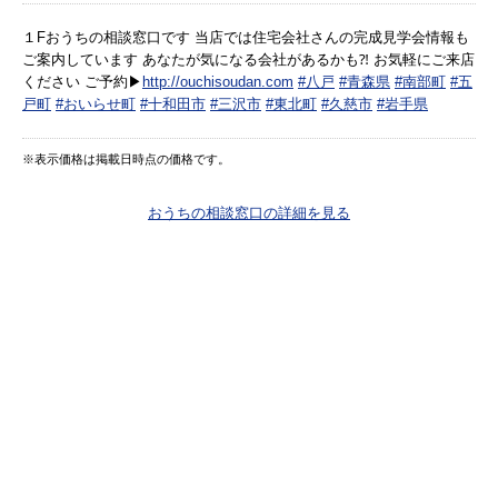
１Fおうちの相談窓口です 当店では住宅会社さんの完成見学会情報も
ご案内しています あなたが気になる会社があるかも⁈ お気軽にご来店
ください ご予約▶︎
http://ouchisoudan.com
#八戸
#青森県
#南部町
#五
戸町
#おいらせ町
#十和田市
#三沢市
#東北町
#久慈市
#岩手県
※表示価格は掲載日時点の価格です。
おうちの相談窓口の詳細を見る