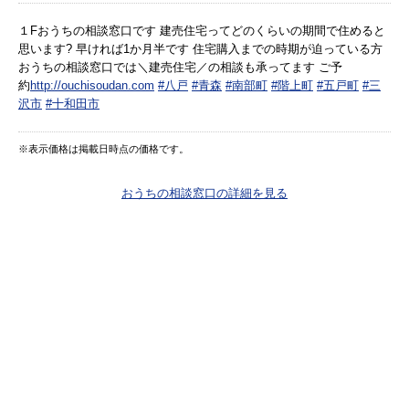
１Fおうちの相談窓口です 建売住宅ってどのくらいの期間で住めると
思います? 早ければ1か月半です 住宅購入までの時期が迫っている方
おうちの相談窓口では＼建売住宅／の相談も承ってます ご予
約
http://ouchisoudan.com
#八戸
#青森
#南部町
#階上町
#五戸町
#三
沢市
#十和田市
※表示価格は掲載日時点の価格です。
おうちの相談窓口の詳細を見る