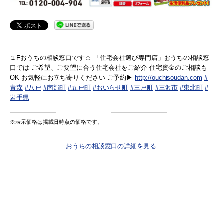
１Fおうちの相談窓口です☆ 「住宅会社選び専門店」おうちの相談窓
口では ご希望、ご要望に合う住宅会社をご紹介 住宅資金のご相談も
OK お気軽にお立ち寄りください ご予約▶︎
http://ouchisoudan.com
#
青森
#八戸
#南部町
#五戸町
#おいらせ町
#三戸町
#三沢市
#東北町
#
岩手県
※表示価格は掲載日時点の価格です。
おうちの相談窓口の詳細を見る