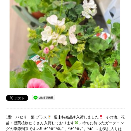
1階 パセリー菜 プラス
週末特売品❋入荷しました
その他、花
苗・観葉植物たくさん入荷しております
̖́- 待ちに待ったガーデニン
グの季節到来ですネ!! ❀ﾟ*❁ﾟ*❁｡ﾟ。*❀ﾟ*❁｡ﾟ。*❀ﾟ ～お気に入りは