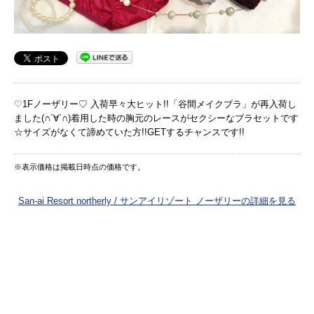
♡1Fノーザリー♡ 入荷早々大ヒット!!「谷間メイクブラ」が再入荷し
ました(∩´∀`∩)着用した時の胸元のレースがセクシーなブラセットです
☆サイズがなくて諦めていた方!!GETするチャンスです!!
※表示価格は掲載日時点の価格です。
San-ai Resort northerly / サンアイリゾート ノーザリーの詳細を見る