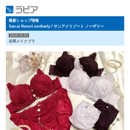
最新ショップ情報
San-ai Resort northerly / サンアイリゾート ノーザリー
2018.10.05
谷間メイクブラ