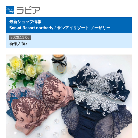
最新ショップ情報
San-ai Resort northerly / サンアイリゾート ノーザリー
2020.11.06
新作入荷♪