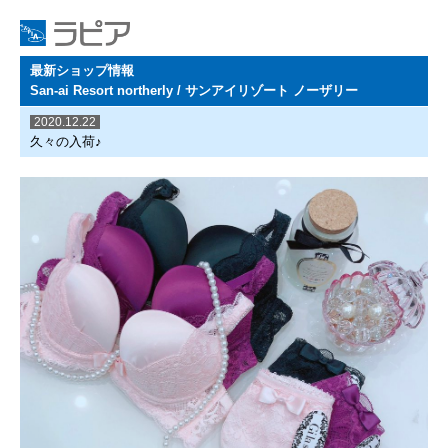
最新ショップ情報
San-ai Resort northerly / サンアイリゾート ノーザリー
2020.12.22
久々の入荷♪