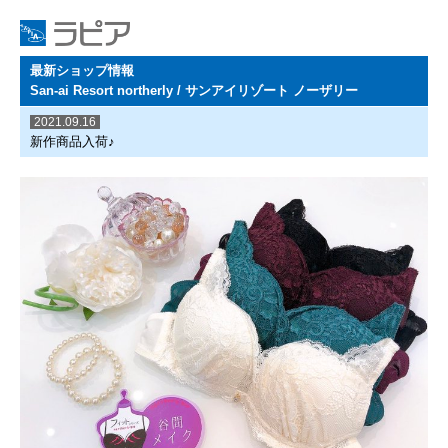
最新ショップ情報
San-ai Resort northerly / サンアイリゾート ノーザリー
2021.09.16
新作商品入荷♪