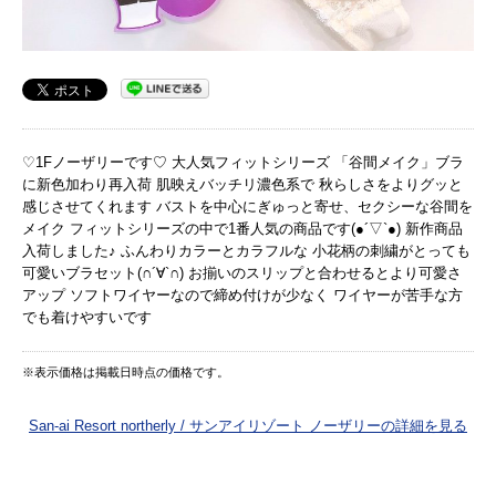
♡1Fノーザリーです♡ 大人気フィットシリーズ 「谷間メイク」ブラ
に新色加わり再入荷 肌映えバッチリ濃色系で 秋らしさをよりグッと
感じさせてくれます バストを中心にぎゅっと寄せ、セクシーな谷間を
メイク フィットシリーズの中で1番人気の商品です(●︎´▽︎`●︎) 新作商品
入荷しました♪ ふんわりカラーとカラフルな 小花柄の刺繍がとっても
可愛いブラセット(∩´∀`∩) お揃いのスリップと合わせるとより可愛さ
アップ ソフトワイヤーなので締め付けが少なく ワイヤーが苦手な方
でも着けやすいです
※表示価格は掲載日時点の価格です。
San-ai Resort northerly / サンアイリゾート ノーザリーの詳細を見る