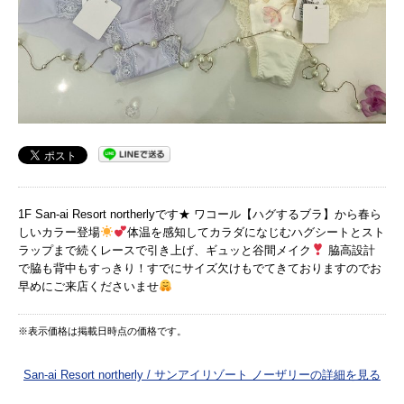
1F San-ai Resort northerlyです★ ワコール【ハグするブラ】から春ら
しいカラー登場
体温を感知してカラダになじむハグシートとスト
ラップまで続くレースで引き上げ、ギュッと谷間メイク
脇高設計
で脇も背中もすっきり！すでにサイズ欠けもでてきておりますのでお
早めにご来店くださいませ
※表示価格は掲載日時点の価格です。
San-ai Resort northerly / サンアイリゾート ノーザリーの詳細を見る