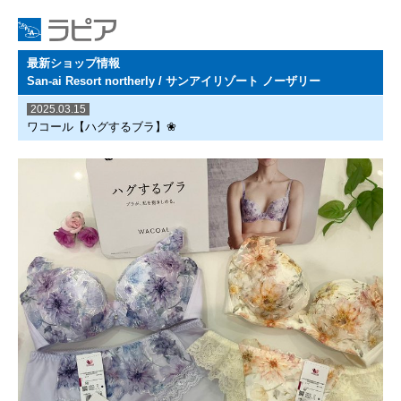
最新ショップ情報
San-ai Resort northerly / サンアイリゾート ノーザリー
2025.03.15
ワコール【ハグするブラ】❀