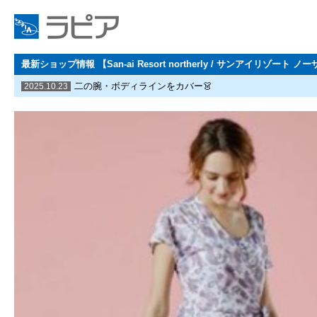
最新ショップ情報 【San-ai Resort northerly / サンアイリゾート ノ
二の腕・ボディラインをカバー👗
2025.10.23