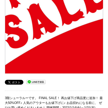
3階シューラルーです。 FINAL SALE！ 再お値下げ商品更に追加！ 最
大50%OFF♪ 人気のアウターもお値下げに♪ お品切れになる前に、 ぜ
ひお買い求めくださいませ！ 開催期間：2022/1/14(金)～1/31(月)