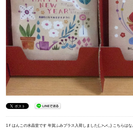
1Ｆはんこの水晶堂です 年賀ふみプラス入荷しました(,,>᎑<,,) こちらはなんと