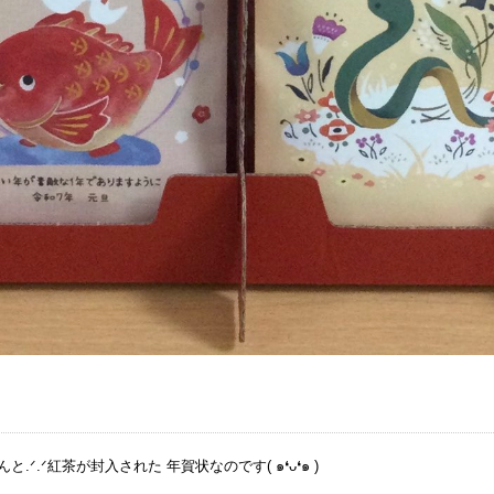
.ᐟ.ᐟ紅茶が封入された 年賀状なのです( ๑❛ᴗ❛๑ )