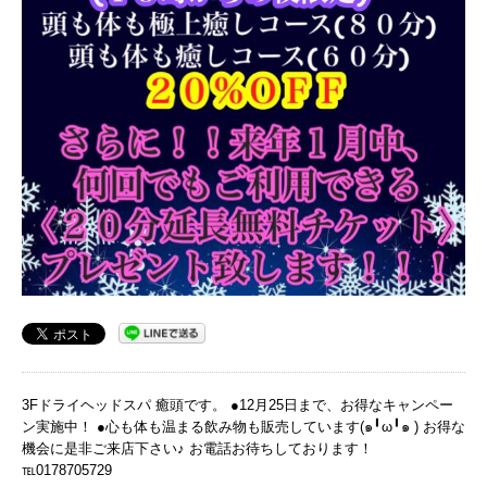
3Fドライヘッドスパ 癒頭です。 ●12月25日まで、お得なキャンペー
ン実施中！ ●心も体も温まる飲み物も販売しています(๑╹ω╹๑ ) お得な
機会に是非ご来店下さい♪ お電話お待ちしております！
℡0178705729