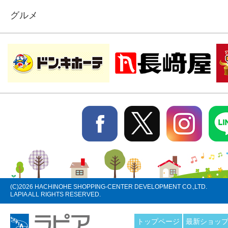
グルメ
(C)
2026 HACHINOHE SHOPPING-CENTER DEVELOPMENT CO.,LTD.
LAPIA ALL RIGHTS RESERVED.
トップページ
最新ショッ